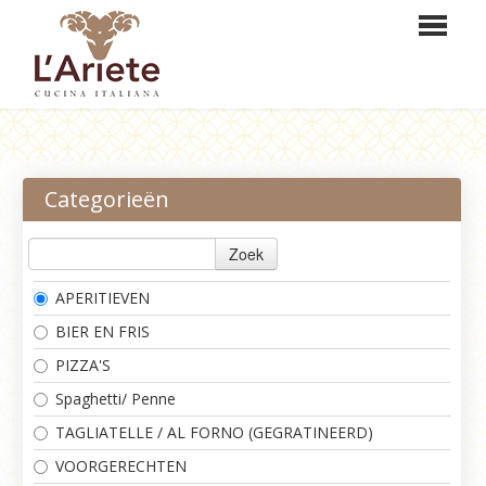
HOME
BESTELLEN
Categorieën
MENU
Zoek
RESERVEREN
APERITIEVEN
LOGIN
BIER EN FRIS
CONTACT
PIZZA'S
Spaghetti/ Penne
TAGLIATELLE / AL FORNO (GEGRATINEERD)
VOORGERECHTEN