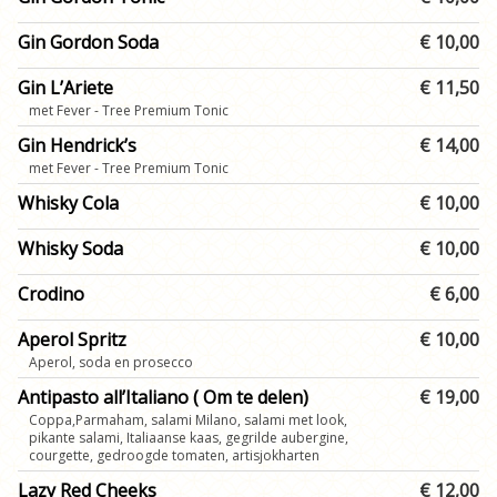
Gin Gordon Soda
€ 10,00
Gin L’Ariete
€ 11,50
met Fever - Tree Premium Tonic
Gin Hendrick’s
€ 14,00
met Fever - Tree Premium Tonic
Whisky Cola
€ 10,00
Whisky Soda
€ 10,00
Crodino
€ 6,00
Aperol Spritz
€ 10,00
Aperol, soda en prosecco
Antipasto all’Italiano ( Om te delen)
€ 19,00
Coppa,Parmaham, salami Milano, salami met look,
pikante salami, Italiaanse kaas, gegrilde aubergine,
courgette, gedroogde tomaten, artisjokharten
Lazy Red Cheeks
€ 12,00